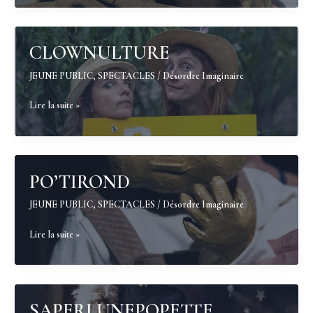
CLOWNULTURE
JEUNE PUBLIC
,
SPECTACLES
/
Désordre Imaginaire
CLOWNULTURE
Lire la suite »
PO’TIROND
JEUNE PUBLIC
,
SPECTACLES
/
Désordre Imaginaire
PO’TIROND
Lire la suite »
SAPERLUNEPOPETTE