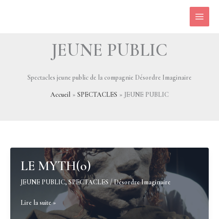
Aller
au
contenu
JEUNE PUBLIC
Spectacles jeune public de la compagnie Désordre Imaginaire
Accueil
SPECTACLES
JEUNE PUBLIC
LE MYTH(o)
JEUNE PUBLIC
,
SPECTACLES
/
Désordre Imaginaire
LE
Lire la suite »
MYTH(o)