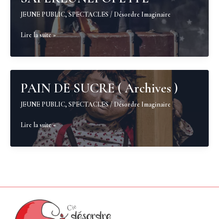
JEUNE PUBLIC
,
SPECTACLES
/
Désordre Imaginaire
SAPERLUNEPOPETTE
Lire la suite »
PAIN DE SUCRE ( Archives )
JEUNE PUBLIC
,
SPECTACLES
/
Désordre Imaginaire
PAIN
Lire la suite »
DE
SUCRE
(
Archives
)