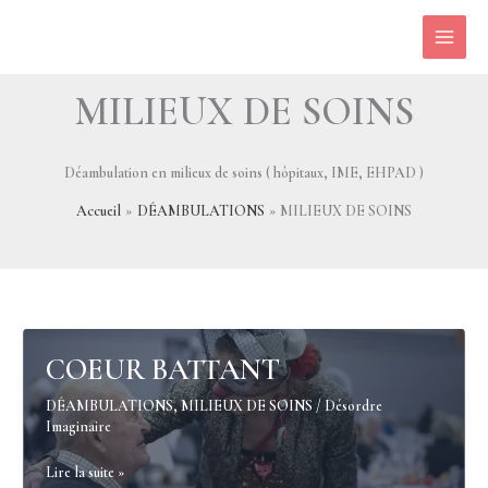
Aller
au
contenu
MILIEUX DE SOINS
Déambulation en milieux de soins ( hôpitaux, IME, EHPAD )
Accueil
DÉAMBULATIONS
MILIEUX DE SOINS
COEUR BATTANT
DÉAMBULATIONS
,
MILIEUX DE SOINS
/
Désordre
Imaginaire
COEUR
Lire la suite »